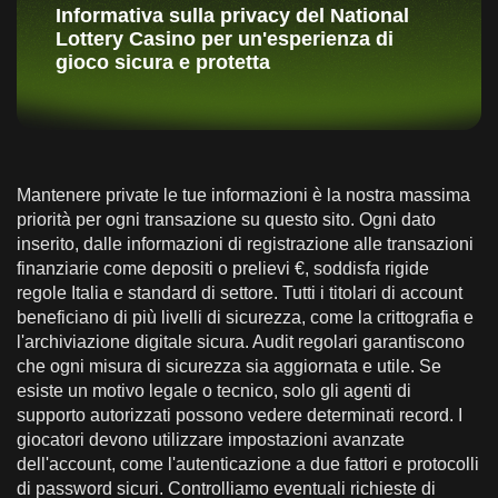
Informativa sulla privacy del National
Lottery Casino per un'esperienza di
gioco sicura e protetta
Mantenere private le tue informazioni è la nostra massima
priorità per ogni transazione su questo sito. Ogni dato
inserito, dalle informazioni di registrazione alle transazioni
finanziarie come depositi o prelievi €, soddisfa rigide
regole Italia e standard di settore. Tutti i titolari di account
beneficiano di più livelli di sicurezza, come la crittografia e
l'archiviazione digitale sicura. Audit regolari garantiscono
che ogni misura di sicurezza sia aggiornata e utile. Se
esiste un motivo legale o tecnico, solo gli agenti di
supporto autorizzati possono vedere determinati record. I
giocatori devono utilizzare impostazioni avanzate
dell'account, come l'autenticazione a due fattori e protocolli
di password sicuri. Controlliamo eventuali richieste di