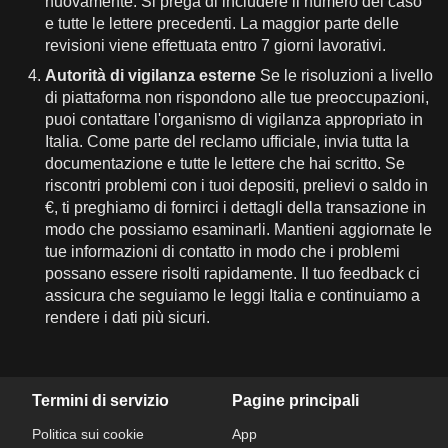
nuovamente. Si prega di includere il numero del caso
e tutte le lettere precedenti. La maggior parte delle
revisioni viene effettuata entro 7 giorni lavorativi.
Autorità di vigilanza esterne
Se le risoluzioni a livello
di piattaforma non rispondono alle tue preoccupazioni,
puoi contattare l'organismo di vigilanza appropriato in
Italia. Come parte del reclamo ufficiale, invia tutta la
documentazione e tutte le lettere che hai scritto. Se
riscontri problemi con i tuoi depositi, prelievi o saldo in
€, ti preghiamo di fornirci i dettagli della transazione in
modo che possiamo esaminarli. Mantieni aggiornate le
tue informazioni di contatto in modo che i problemi
possano essere risolti rapidamente. Il tuo feedback ci
assicura che seguiamo le leggi Italia e continuiamo a
rendere i dati più sicuri.
Termini di servizio
Pagine principali
Politica sui cookie
App