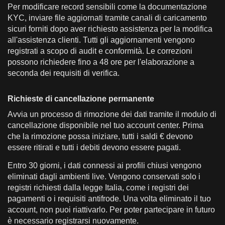
Per modificare record sensibili come la documentazione
KYC, inviare file aggiornati tramite canali di caricamento
sicuri forniti dopo aver richiesto assistenza per la modifica
all'assistenza clienti. Tutti gli aggiornamenti vengono
registrati a scopo di audit e conformità. Le correzioni
possono richiedere fino a 48 ore per l'elaborazione a
seconda dei requisiti di verifica.
Richieste di cancellazione permanente
Avvia un processo di rimozione dei dati tramite il modulo di
cancellazione disponibile nel tuo account center. Prima
che la rimozione possa iniziare, tutti i saldi € devono
essere ritirati e tutti i debiti devono essere pagati.
Entro 30 giorni, i dati connessi ai profili chiusi vengono
eliminati dagli ambienti live. Vengono conservati solo i
registri richiesti dalla legge Italia, come i registri dei
pagamenti o i requisiti antifrode. Una volta eliminato il tuo
account, non puoi riattivarlo. Per poter partecipare in futuro
è necessario registrarsi nuovamente.