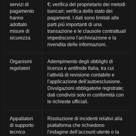
servizi di
€; verifica del proprietario dei metodi
pagamento
bancari; verifica dello stato dei
hanno
pagamenti. I dati sono limitati alle
adottato
parti più importanti di una
misure di
transazione e le clausole contrattuali
sicurezza
impediscono l'archiviazione e la
rivendita delle informazioni.
Organismi
Adempimento degli obblighi di
regolatori
licenza e antifrode Italia, tra cui
l'attività di revisione contabile e
l'applicazione dell'autoesclusione.
Divulgazioni obbligatorie registrate;
dati condivisi solo in conformità con
le richieste ufficiali.
Appaltatori
Risoluzione di incidenti relativi alla
di supporto
piattaforma che richiedono
tecnico
l'indagine dell'account utente o la